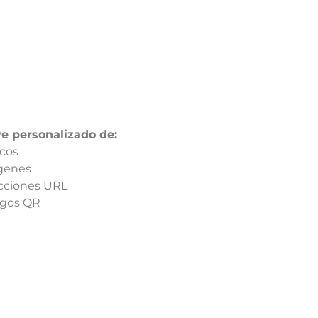
ye personalizado de:
icos
genes
ecciones URL
igos QR