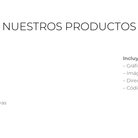
NUESTROS PRODUCTOS
Inclu
– Gráf
– Imá
– Dir
– Cód
vas