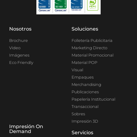
Nosotros
Soluciones
Brochure
Folletería Publicitaria
Video
Marketing Directo
Imágenes
Material Promocional
Eco Friendly
Material POP
Visual
Empaques
Merchandising
Publicaciones
Papelería Institucional
Transaccional
Sobres
Impresión 3D
Impresión On
Demand
Servicios