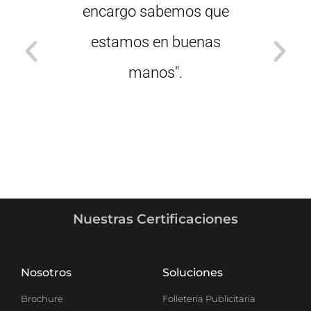
encargo sabemos que
calid
estamos en buenas
gráfi
manos".
estri
con
Nuestras Certificaciones
Nosotros
Soluciones
Brochure
Folletería Publicitaria