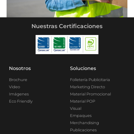
Nuestras Certificaciones
Nosotros
Soluciones
Brochure
Folletería Publicitaria
Video
Marketing Directo
Imágenes
Material Promocional
Eco Friendly
Material POP
Visual
Empaques
Merchandising
Publicaciones